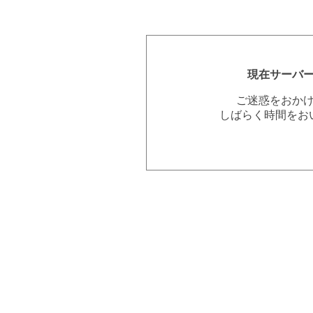
現在サーバ
ご迷惑をおか
しばらく時間をお