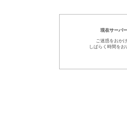
現在サーバ
ご迷惑をおか
しばらく時間をお