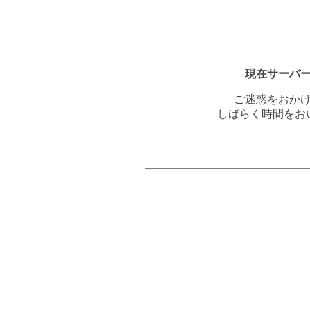
現在サーバ
ご迷惑をおか
しばらく時間をお