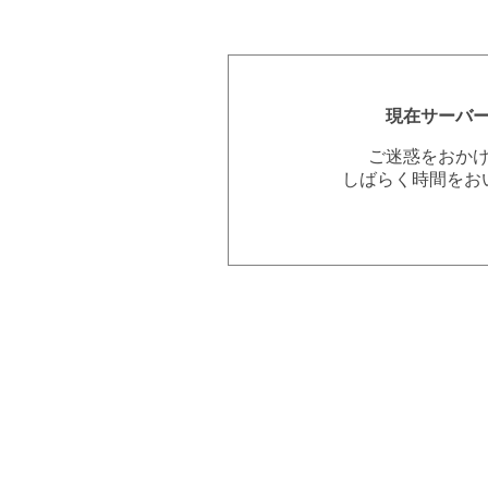
現在サーバ
ご迷惑をおか
しばらく時間をお