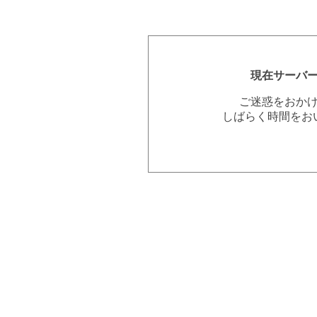
現在サーバ
ご迷惑をおか
しばらく時間をお