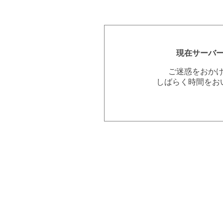
現在サーバ
ご迷惑をおか
しばらく時間をお