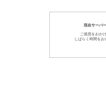
現在サーバ
ご迷惑をおか
しばらく時間をお