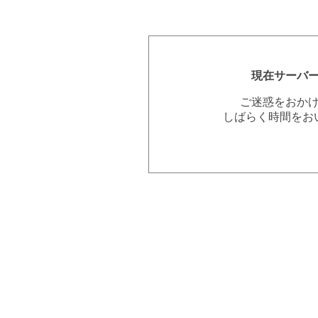
現在サーバ
ご迷惑をおか
しばらく時間をお