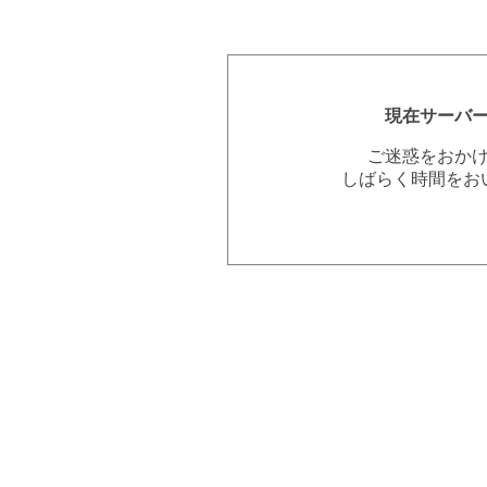
現在サーバ
ご迷惑をおか
しばらく時間をお