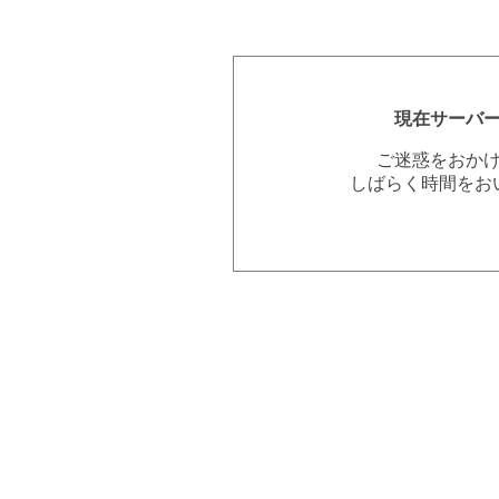
現在サーバ
ご迷惑をおか
しばらく時間をお