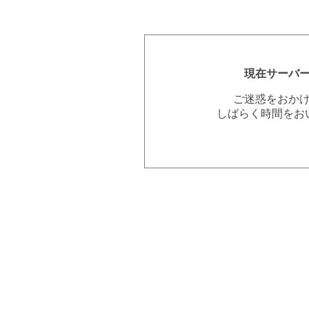
現在サーバ
ご迷惑をおか
しばらく時間をお