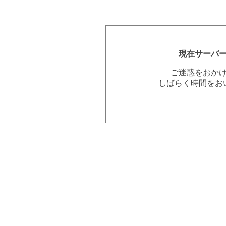
現在サーバ
ご迷惑をおか
しばらく時間をお