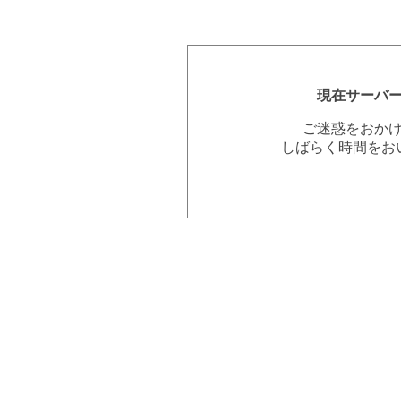
現在サーバ
ご迷惑をおか
しばらく時間をお