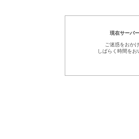
現在サーバ
ご迷惑をおか
しばらく時間をお