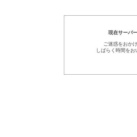
現在サーバ
ご迷惑をおか
しばらく時間をお