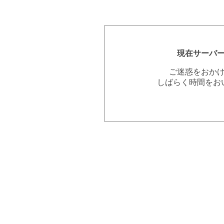
現在サーバ
ご迷惑をおか
しばらく時間をお