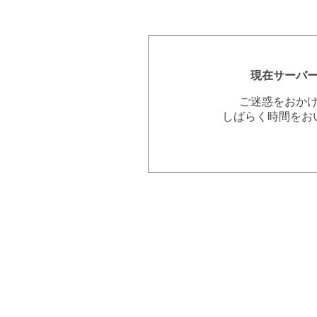
現在サーバ
ご迷惑をおか
しばらく時間をお