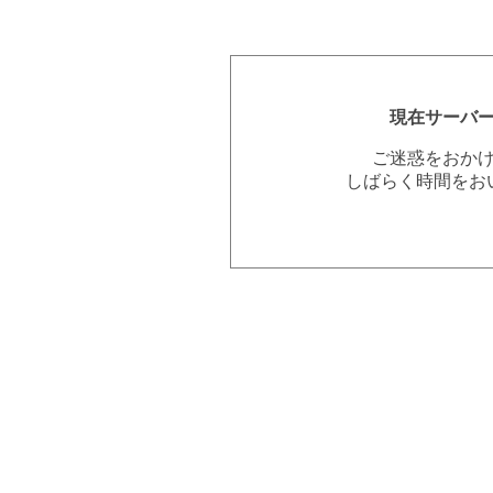
現在サーバ
ご迷惑をおか
しばらく時間をお