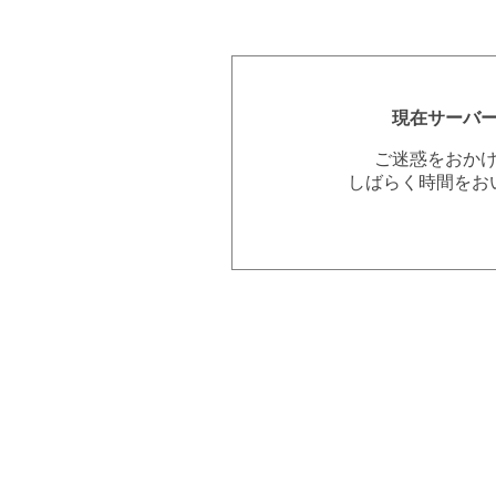
現在サーバ
ご迷惑をおか
しばらく時間をお