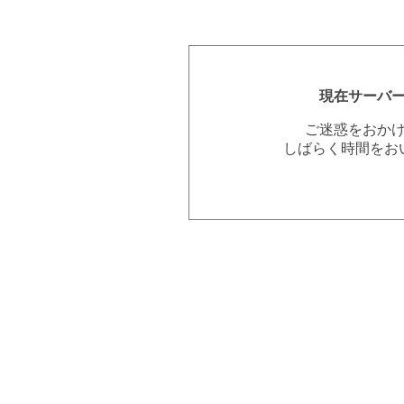
現在サーバ
ご迷惑をおか
しばらく時間をお