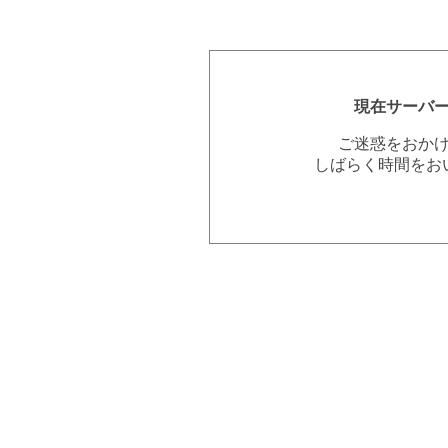
現在サーバ
ご迷惑をおか
しばらく時間をお