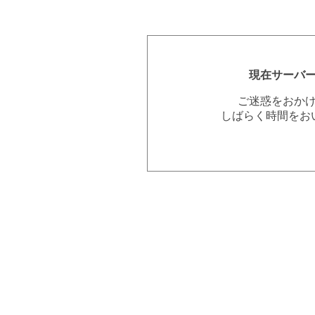
現在サーバ
ご迷惑をおか
しばらく時間をお