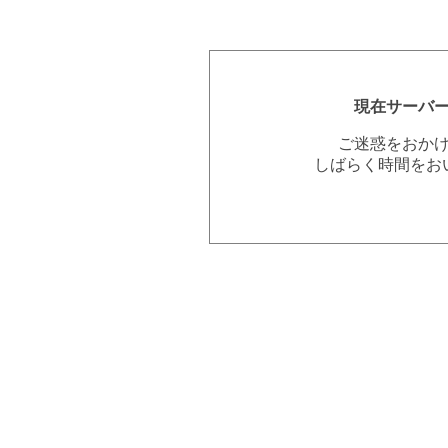
現在サーバ
ご迷惑をおか
しばらく時間をお