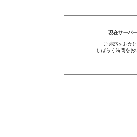
現在サーバ
ご迷惑をおか
しばらく時間をお