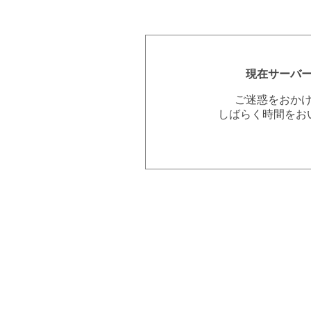
現在サーバ
ご迷惑をおか
しばらく時間をお