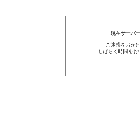
現在サーバ
ご迷惑をおか
しばらく時間をお