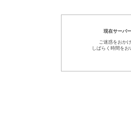
現在サーバ
ご迷惑をおか
しばらく時間をお