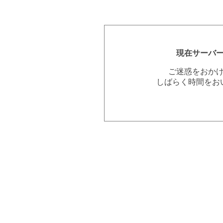
現在サーバ
ご迷惑をおか
しばらく時間をお