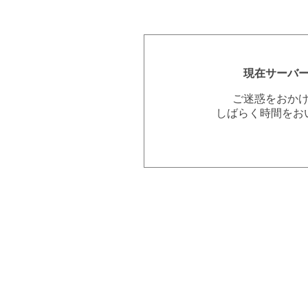
現在サーバ
ご迷惑をおか
しばらく時間をお