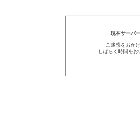
現在サーバ
ご迷惑をおか
しばらく時間をお