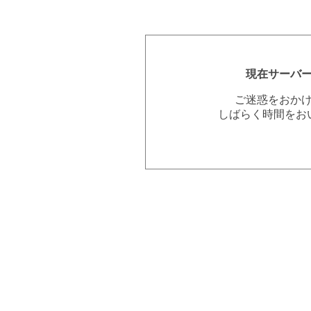
現在サーバ
ご迷惑をおか
しばらく時間をお