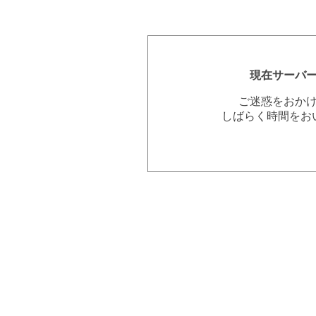
現在サーバ
ご迷惑をおか
しばらく時間をお