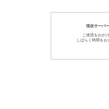
現在サーバ
ご迷惑をおか
しばらく時間をお