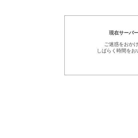
現在サーバ
ご迷惑をおか
しばらく時間をお