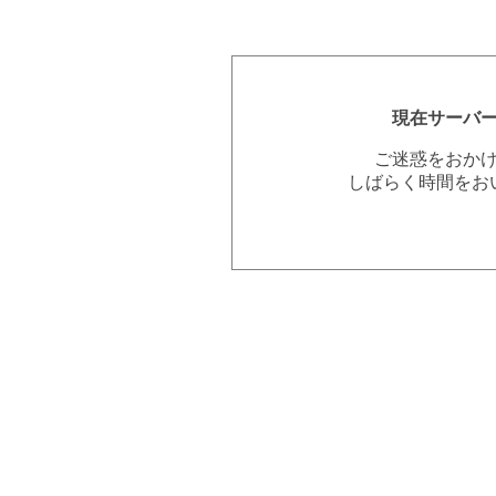
現在サーバ
ご迷惑をおか
しばらく時間をお