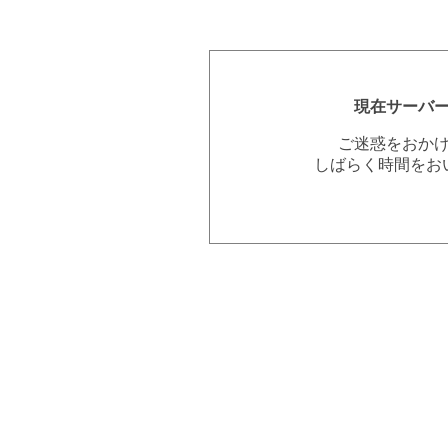
現在サーバ
ご迷惑をおか
しばらく時間をお