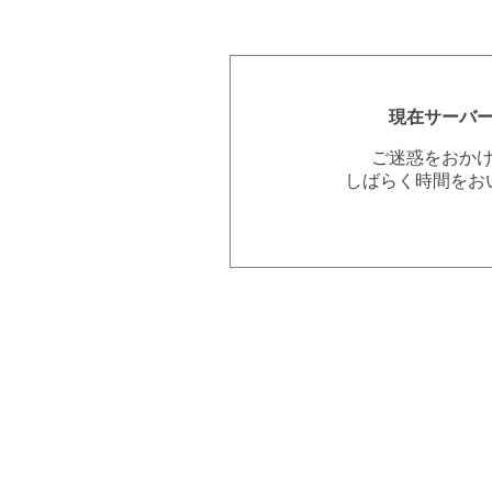
現在サーバ
ご迷惑をおか
しばらく時間をお