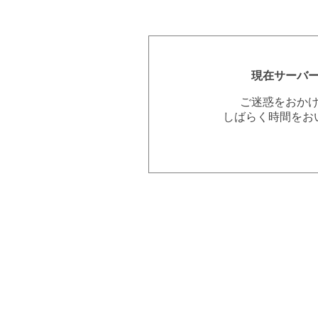
現在サーバ
ご迷惑をおか
しばらく時間をお