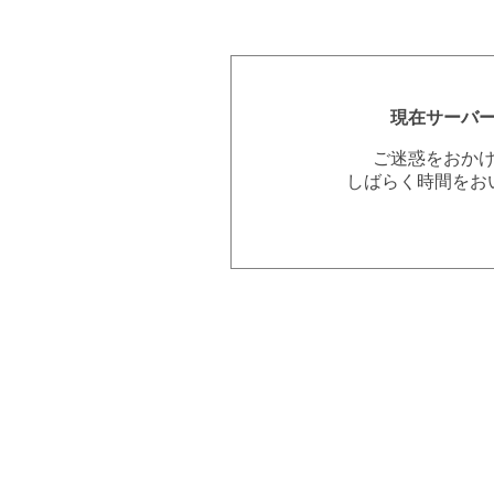
現在サーバ
ご迷惑をおか
しばらく時間をお