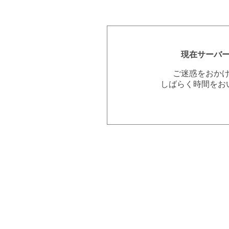
現在サーバ
ご迷惑をおか
しばらく時間をお