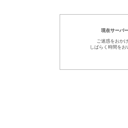
現在サーバ
ご迷惑をおか
しばらく時間をお