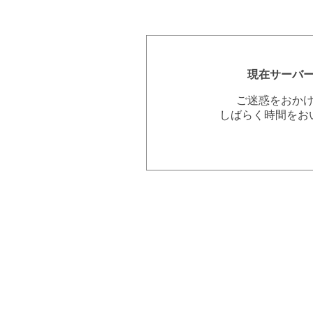
現在サーバ
ご迷惑をおか
しばらく時間をお