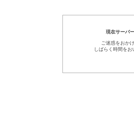
現在サーバ
ご迷惑をおか
しばらく時間をお