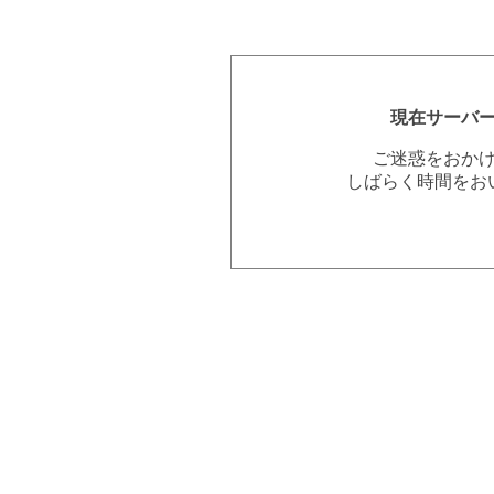
現在サーバ
ご迷惑をおか
しばらく時間をお