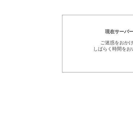
現在サーバ
ご迷惑をおか
しばらく時間をお