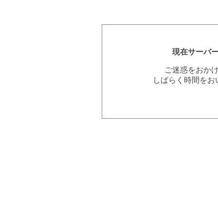
現在サーバ
ご迷惑をおか
しばらく時間をお