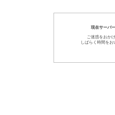
現在サーバ
ご迷惑をおか
しばらく時間をお