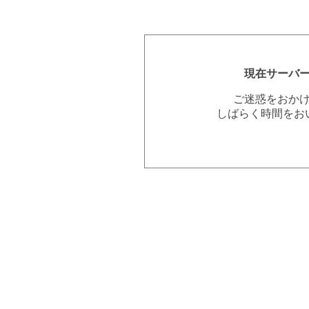
現在サーバ
ご迷惑をおか
しばらく時間をお