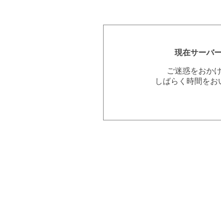
現在サーバ
ご迷惑をおか
しばらく時間をお