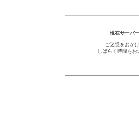
現在サーバ
ご迷惑をおか
しばらく時間をお